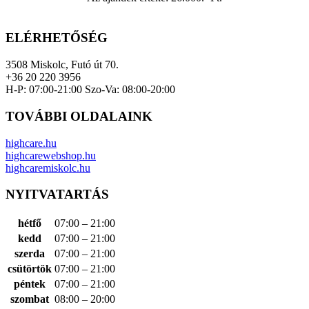
ELÉRHETŐSÉG
3508 Miskolc, Futó út 70.
+36 20 220 3956
H-P: 07:00-21:00 Szo-Va: 08:00-20:00
TOVÁBBI OLDALAINK
highcare.hu
highcarewebshop.hu
highcaremiskolc.hu
NYITVATARTÁS
hétfő
07:00 – 21:00
kedd
07:00 – 21:00
szerda
07:00 – 21:00
csütörtök
07:00 – 21:00
péntek
07:00 – 21:00
szombat
08:00 – 20:00