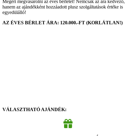
Megéri megvásárolni az éves bérletet! Nemcsak az ára kedvező,
hanem az ajándékként hozzáadott plusz szolgáltatások értéke is
egyedülálló!
AZ ÉVES BÉRLET ÁRA: 120.000.-FT (KORLÁTLAN!)
VÁLASZTHATÓ AJÁNDÉK: