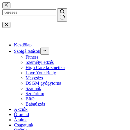
Skip
to
content
No
results
Kezdőlap
Szolgáltatások
Fitness
Személyi edzés
High Care kozmetika
Love Your Belly
Masszázs
DSGM gyógytorna
Szaunák
Szolárium
Büfé
Babaúszás
Akciók
Órarend
Áraink
Csapatunk