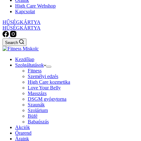
Óráink
High Care Webshop
Kapcsolat
HŰSÉGKÁRTYA
HŰSÉGKÁRTYA
Search
Kezdőlap
Szolgáltatások
Fitness
Személyi edzés
High Care kozmetika
Love Your Belly
Masszázs
DSGM gyógytorna
Szaunák
Szolárium
Büfé
Babaúszás
Akciók
Órarend
Áraink