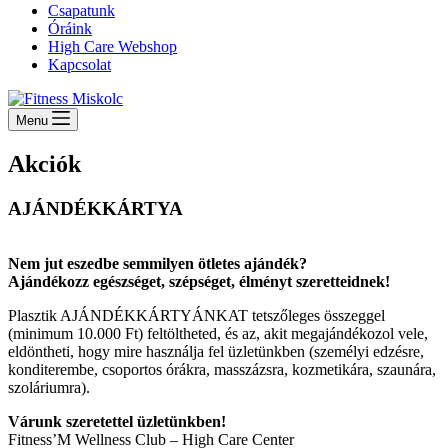
Csapatunk
Óráink
High Care Webshop
Kapcsolat
Menu
Akciók
AJÁNDÉKKÁRTYA
Nem jut eszedbe semmilyen ötletes ajándék?
Ajándékozz egészséget, szépséget, élményt szeretteidnek!
Plasztik AJÁNDÉKKÁRTYÁNKAT tetszőleges összeggel
(minimum 10.000 Ft) feltöltheted, és az, akit megajándékozol vele,
eldöntheti, hogy mire használja fel üzletünkben (személyi edzésre,
konditerembe, csoportos órákra, masszázsra, kozmetikára, szaunára,
szoláriumra).
Várunk szeretettel üzletünkben!
Fitness’M Wellness Club – High Care Center