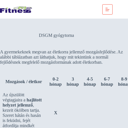
Skip
to
content
DSGM gyógytorna
A gyermekeknek megvan az életkorra jellemző mozgásfejlődése. Az
alábbi táblázatban azt láthatjuk, hogy mit tekintünk a normál
fejlődésnek megfelelő mozgásformának adott életkorban.
0-2
3
4-5
6-7
8-9
Mozgások / életkor
hónap
hónap
hónap
hónap
hóna
Az újszülött
végtagjaira a
hajlított
helyzet jellemző
,
kezeit ökölben tartja.
X
Szeret hátán és hasán
is feküdni, fejét
átfordítja mindkét