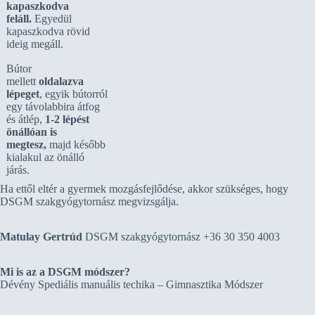
kapaszkodva
feláll.
Egyedül
kapaszkodva rövid
ideig megáll.
Bútor
mellett
oldalazva
lépeget
, egyik bútorról
egy távolabbira átfog
és átlép,
1-2 lépést
önállóan is
megtesz,
majd később
kialakul az önálló
járás.
Ha ettől eltér a gyermek mozgásfejlődése, akkor szükséges, hogy
DSGM szakgyógytornász megvizsgálja.
Matulay Gertrúd
DSGM szakgyógytornász +36 30 350 4003
Mi is az a DSGM módszer?
Dévény Spediális manuális techika – Gimnasztika Módszer