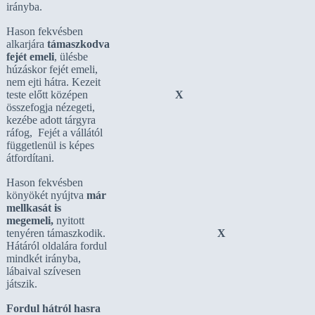
irányba.
Hason fekvésben
alkarjára
támaszkodva
fejét emeli
, ülésbe
húzáskor fejét emeli,
nem ejti hátra. Kezeit
teste előtt középen
X
összefogja nézegeti,
kezébe adott tárgyra
ráfog, Fejét a vállától
függetlenül is képes
átfordítani.
Hason fekvésben
könyökét nyújtva
már
mellkasát is
megemeli,
nyitott
tenyéren támaszkodik.
X
Hátáról oldalára fordul
mindkét irányba,
lábaival szívesen
játszik.
Fordul hátról hasra