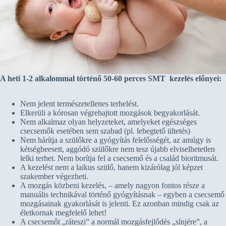
A heti 1-2 alkalommal történő 50-60 perces SMT kezelés előnyei:
Nem jelent természetellenes terhelést.
Elkerüli a kórosan végrehajtott mozgások begyakorlását.
Nem alkalmaz olyan helyzeteket, amelyeket egészséges
csecsemők esetében sem szabad (pl. lebegtető ültetés)
Nem hárítja a szülőkre a gyógyítás felelősségét, az amúgy is
kétségbeesett, aggódó szülőkre nem tesz újabb elviselhetetlen
lelki terhet. Nem borítja fel a csecsemő és a család bioritmusát.
A kezelést nem a laikus szülő, hanem kizárólag jól képzet
szakember végezheti.
A mozgás közbeni kezelés, – amely nagyon fontos része a
manuális technikával történő gyógyításnak – egyben a csecsemő
mozgásainak gyakorlását is jelenti. Ez azonban mindig csak az
életkornak megfelelő lehet!
A csecsemőt „ráteszi” a normál mozgásfejlődés „sínjére”, a