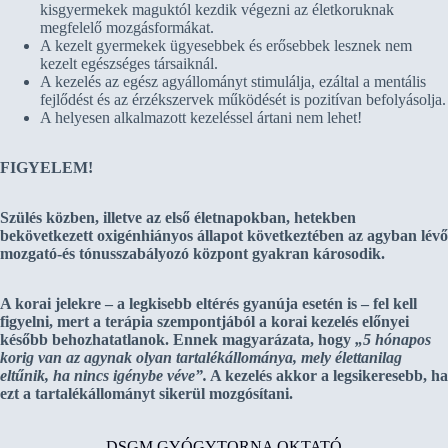
kisgyermekek maguktól kezdik végezni az életkoruknak
megfelelő mozgásformákat.
A kezelt gyermekek ügyesebbek és erősebbek lesznek nem
kezelt egészséges társaiknál.
A kezelés az egész agyállományt stimulálja, ezáltal a mentális
fejlődést és az érzékszervek működését is pozitívan befolyásolja.
A helyesen alkalmazott kezeléssel ártani nem lehet!
FIGYELEM!
Szülés közben, illetve az első életnapokban, hetekben
bekövetkezett oxigénhiányos állapot következtében az agyban lévő
mozgató-és tónusszabályozó központ gyakran károsodik.
A korai jelekre – a legkisebb eltérés gyanúja esetén is – fel kell
figyelni, mert a terápia szempontjából a korai kezelés előnyei
később behozhatatlanok. Ennek magyarázata, hogy
„5 hónapos
korig van az agynak olyan tartalékállománya, mely élettanilag
eltűnik, ha nincs igénybe véve”.
A kezelés akkor a legsikeresebb, ha
ezt a tartalékállományt sikerül mozgósítani.
DSGM GYÓGYTORNA OKTATÓ