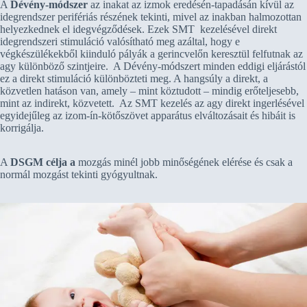
A
Dévény-módszer
az inakat az izmok eredésén-tapadásán kívül az
idegrendszer perifériás részének tekinti, mivel az inakban halmozottan
helyezkednek el idegvégződések. Ezek SMT kezelésével direkt
idegrendszeri stimuláció valósítható meg azáltal, hogy e
végkészülékekből kiinduló pályák a gerincvelőn keresztül felfutnak az
agy különböző szintjeire. A Dévény-módszert minden eddigi eljárástól
ez a direkt stimuláció különbözteti meg. A hangsúly a direkt, a
közvetlen hatáson van, amely – mint köztudott – mindig erőteljesebb,
mint az indirekt, közvetett. Az SMT kezelés az agy direkt ingerlésével
egyidejűleg az izom-ín-kötőszövet apparátus elváltozásait és hibáit is
korrigálja.
A
DSGM célja a
mozgás minél jobb minőségének elérése és csak a
normál mozgást tekinti gyógyultnak.