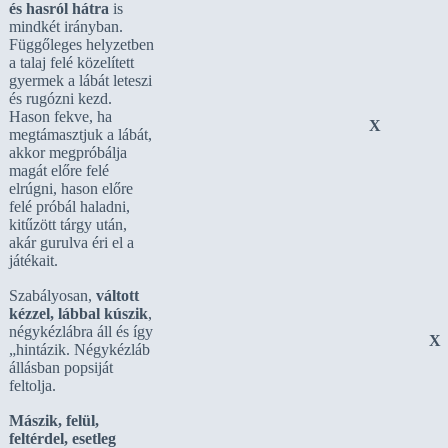
és hasról hátra
is
mindkét irányban.
Függőleges helyzetben
a talaj felé közelített
gyermek a lábát leteszi
és rugózni kezd.
Hason fekve, ha
X
megtámasztjuk a lábát,
akkor megpróbálja
magát előre felé
elrúgni, hason előre
felé próbál haladni,
kitűzött tárgy után,
akár gurulva éri el a
játékait.
Szabályosan,
váltott
kézzel, lábbal kúszik
,
négykézlábra áll és így
X
„hintázik. Négykézláb
állásban popsiját
feltolja.
Mászik, felül,
feltérdel, esetleg