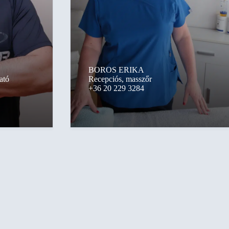
BOROS ERIKA
ató
Recepciós, masszőr
+36 20 229 3284