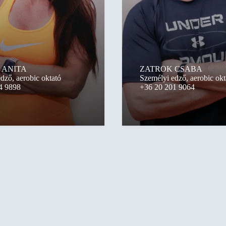
 ANITA
ZATROK CSABA
dző, aerobic oktató
Személyi edző, aerobic okt
4 9898
+36 20 201 9064