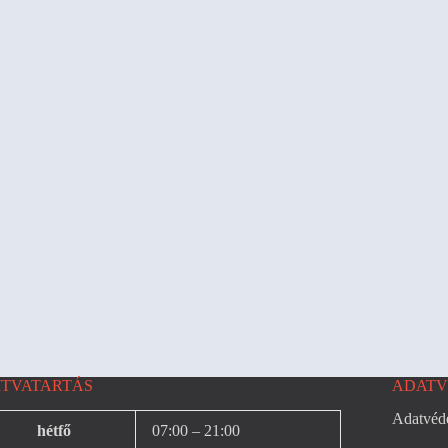
ITVATARTÁS
ADATV
Adatvéde
hétfő
07:00 – 21:00