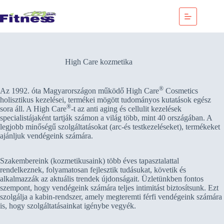
Skip
to
content
High Care kozmetika
®
Az 1992. óta Magyarországon működő High Care
Cosmetics
holisztikus kezelései, termékei mögött tudományos kutatások egész
®
sora áll. A High Care
-t az anti aging és cellulit kezelések
specialistájaként tartják számon a világ több, mint 40 országában. A
legjobb minőségű szolgáltatásokat (arc-és testkezeléseket), termékeket
ajánljuk vendégeink számára.
Szakembereink (kozmetikusaink) több éves tapasztalattal
rendelkeznek, folyamatosan fejlesztik tudásukat, követik és
alkalmazzák az aktuális trendek újdonságait. Üzletünkben fontos
szempont, hogy vendégeink számára teljes intimitást biztosítsunk. Ezt
szolgálja a kabin-rendszer, amely megteremti férfi vendégeink számára
is, hogy szolgáltatásainkat igénybe vegyék.