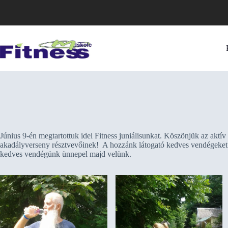
Skip
to
content
Június 9-én megtartottuk idei Fitness juniálisunkat. Köszönjük az aktív
akadályverseny résztvevőinek!
A hozzánk látogató kedves vendégeket gu
kedves vendégünk ünnepel majd velünk.