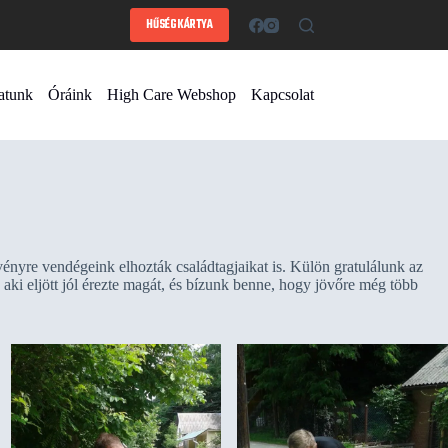
HŰSÉGKÁRTYA
atunk
Óráink
High Care Webshop
Kapcsolat
zvényre vendégeink elhozták családtagjaikat is. Külön gratulálunk az
ki eljött jól érezte magát, és bízunk benne, hogy jövőre még több