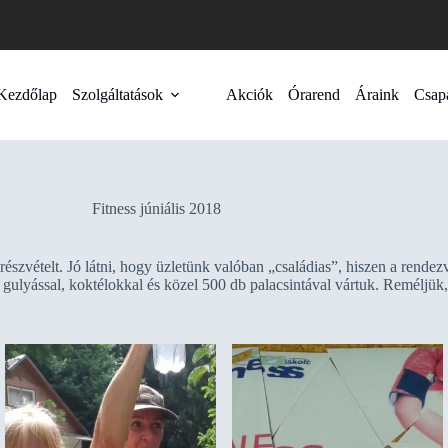
Kezdőlap
Szolgáltatások
Akciók
Órarend
Áraink
Csap
Fitness júniális 2018
 részvételt. Jó látni, hogy üzletünk valóban „családias”, hiszen a rende
lyással, koktélokkal és közel 500 db palacsintával vártuk. Reméljük, a