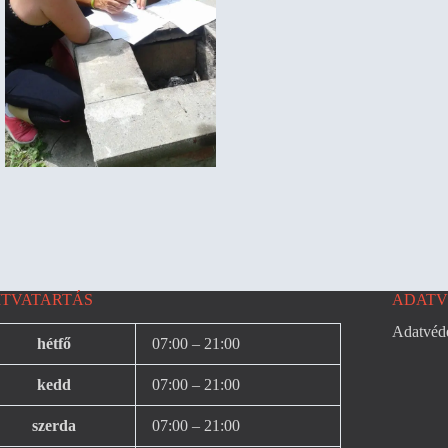
ITVATARTÁS
ADATV
Adatvéde
hétfő
07:00 – 21:00
kedd
07:00 – 21:00
szerda
07:00 – 21:00