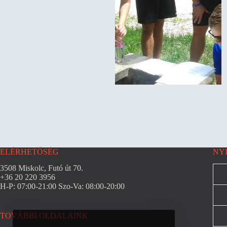
ELÉRHETŐSÉG
NY
3508 Miskolc, Futó út 70.
+36 20 220 3956
H-P: 07:00-21:00 Szo-Va: 08:00-20:00
TOVÁBBI OLDALAINK