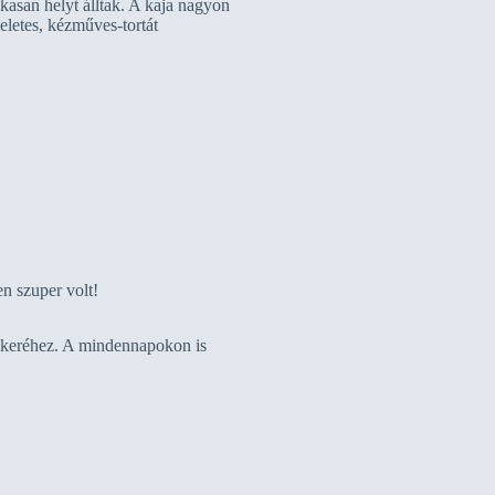
kasan helyt álltak. A kaja nagyon
eletes, kézműves-tortát
n szuper volt!
sikeréhez. A mindennapokon is