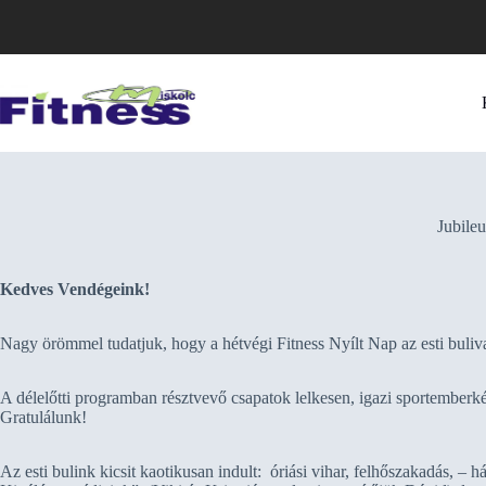
Skip
to
content
Jubile
Kedves Vendégeink!
Nagy örömmel tudatjuk, hogy a hétvégi Fitness Nyílt Nap az esti bulival
A délelőtti programban résztvevő csapatok lelkesen, igazi sportemberként
Gratulálunk!
Az esti bulink kicsit kaotikusan indult: óriási vihar, felhőszakadás, – 