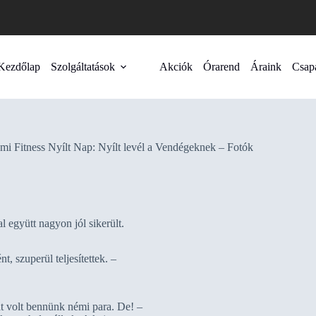
Kezdőlap
Szolgáltatások
Akciók
Órarend
Áraink
Csap
umi Fitness Nyílt Nap: Nyílt levél a Vendégeknek – Fotók
 együtt nagyon jól sikerült.
, szuperül teljesítettek. –
hát volt bennünk némi para. De! –