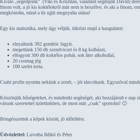
Kiváló „segédjeink” (Viki és Krisztián, valamint segítőjük Dávid) dere
finom volt, a jó kis koktélokról már nem is beszélve, és aki a finom, em
megkóstolta, mind a tíz ujját megnyalta utána!
Egy kis statisztika, mely úgy véljük, tükrözi majd a hangulatot:
elnyaltunk 392 gombóc fagyit.
megettünk 150 db szendvicset és 8 kg kolbászt,
elfogyott 300 db koktélos pohár, sok liter alkohollal,
20 csomag jég
100 szelet torta.
Csabi profin nyomta nekünk a zenét, – jót táncoltunk. Egyszóval minde
Köszönjük hűségeteket, és mindenki segítségét, aki hozzájárult e nap 
várunk szeretettel üzletünkben, de most már „csak” sportolni! 🙂
Böngésszettek a képek között, jó időtöltést.
Üdvözlettel:
Lavotha Ildikó és Péter