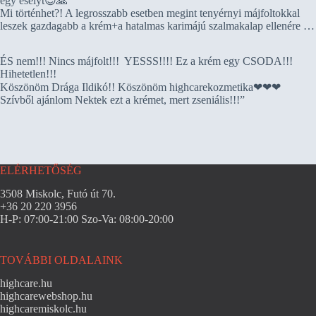
egy esélyt😊🙏
Mi történhet?! A legrosszabb esetben megint tenyérnyi májfoltokkal
leszek gazdagabb a krém+a hatalmas karimájú szalmakalap ellenére …
ÉS nem!!! Nincs májfolt!!! YESSS!!!! Ez a krém egy CSODA!!!
Hihetetlen!!!
Köszönöm Drága Ildikó!! Köszönöm highcarekozmetika❤❤❤
Szívből ajánlom Nektek ezt a krémet, mert zseniális!!!”
ELÉRHETŐSÉG
3508 Miskolc, Futó út 70.
+36 20 220 3956
H-P: 07:00-21:00 Szo-Va: 08:00-20:00
TOVÁBBI OLDALAINK
highcare.hu
highcarewebshop.hu
highcaremiskolc.hu