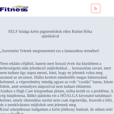
Skip
to
content
SELF hóalga krém pigmentfoltok ellen Rubint Réka
ajánlásával
„Szeretném Veletek megismertetni ezt a fantasztikus terméket!
Nem reklám céljából, hanem mert hosszú évek óta küzdöttem a
terhességeim után jelentkező májfoltokkal… borzasztóan zavart, mert
nem tudtam úgy napra menni, futni, hogy ne jelentek volna meg
azonnal az arcomon. Hiába kentem mindenféle magas faktorszámú
krémmel, a végeredmény mindig ugyan az volt: “csodás” barna, fekete
foltok, amit semmilyen alapozóval nem tudtam eltüntetni.
Amikor a High Care központban jártam, szóba került ez a probléma. A
cég tulajdonosa, Ildikó ajánlotta ezt a HÓALGA kivonatot tartalmazó
krémet, amely elmondása szerint nem csak regenerálja, feszesíti a bőrt,
de a nemkívánatos májfoltok sem jelennek meg.
Kissé szkeptikusan hallgattam a krém jótékony hatásait, de adtam neki