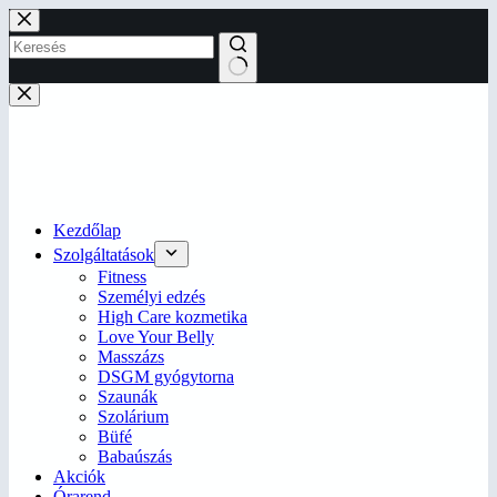
Skip
to
content
No
results
Kezdőlap
Szolgáltatások
Fitness
Személyi edzés
High Care kozmetika
Love Your Belly
Masszázs
DSGM gyógytorna
Szaunák
Szolárium
Büfé
Babaúszás
Akciók
Órarend