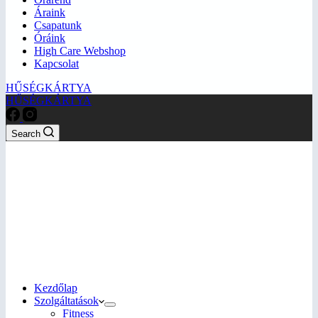
Áraink
Csapatunk
Óráink
High Care Webshop
Kapcsolat
HŰSÉGKÁRTYA
HŰSÉGKÁRTYA
Search
Kezdőlap
Szolgáltatások
Fitness