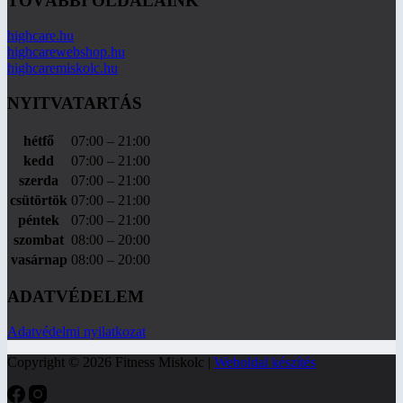
TOVÁBBI OLDALAINK
highcare.hu
highcarewebshop.hu
highcaremiskolc.hu
NYITVATARTÁS
hétfő
07:00 – 21:00
kedd
07:00 – 21:00
szerda
07:00 – 21:00
csütörtök
07:00 – 21:00
péntek
07:00 – 21:00
szombat
08:00 – 20:00
vasárnap
08:00 – 20:00
ADATVÉDELEM
Adatvédelmi nyilatkozat
Copyright © 2026 Fitness Miskolc |
Weboldal készítés