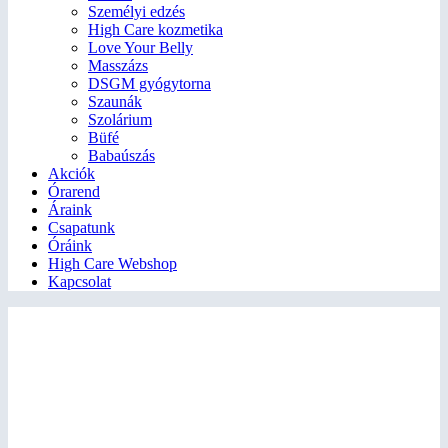
Személyi edzés
High Care kozmetika
Love Your Belly
Masszázs
DSGM gyógytorna
Szaunák
Szolárium
Büfé
Babaúszás
Akciók
Órarend
Áraink
Csapatunk
Óráink
High Care Webshop
Kapcsolat