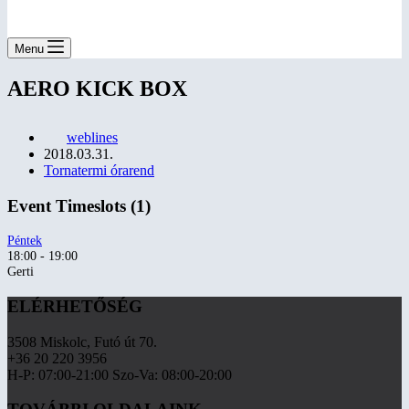
Menu
AERO KICK BOX
weblines
2018.03.31.
Tornatermi órarend
Event Timeslots (1)
Péntek
18:00
-
19:00
Gerti
ELÉRHETŐSÉG
3508 Miskolc, Futó út 70.
+36 20 220 3956
H-P: 07:00-21:00 Szo-Va: 08:00-20:00