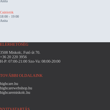
Anita
Csütörtök
18:00
-
19:00
Anita
ELÉRHETŐSÉG
3508 Miskolc, Futó út 70.
+36 20 220 3956
H-P: 07:00-21:00 Szo-Va: 08:00-20:00
TOVÁBBI OLDALAINK
highcare.hu
highcarewebshop.hu
highcaremiskolc.hu
NYITVATARTÁS