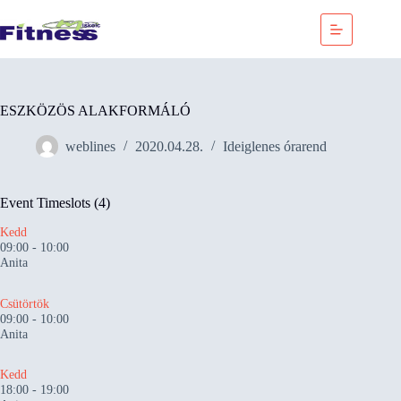
Skip
to
content
ESZKÖZÖS ALAKFORMÁLÓ
weblines
2020.04.28.
Ideiglenes órarend
Event Timeslots (4)
Kedd
09:00
-
10:00
Anita
Csütörtök
09:00
-
10:00
Anita
Kedd
18:00
-
19:00