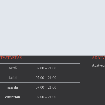
ITVATARTÁS
ADATV
Adatvéde
hétfő
07:00 – 21:00
kedd
07:00 – 21:00
szerda
07:00 – 21:00
csütörtök
07:00 – 21:00