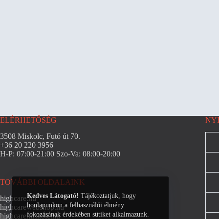
ELÉRHETŐSÉG
NY
3508 Miskolc, Futó út 70.
+36 20 220 3956
H-P: 07:00-21:00 Szo-Va: 08:00-20:00
TOVÁBBI OLDALAINK
Kedves Látogató!
Tájékoztatjuk, hogy
highcare.hu
honlapunkon a felhasználói élmény
highcarewebshop.hu
fokozásának érdekében sütiket alkalmazunk.
highcaremiskolc.hu