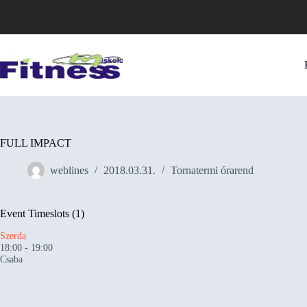
Skip
to
content
FULL IMPACT
weblines
2018.03.31.
Tornatermi órarend
Event Timeslots (1)
Szerda
18:00
-
19:00
Csaba