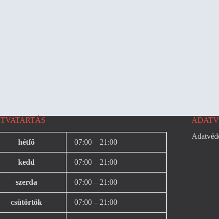
ITVATARTÁS
ADATV
Adatvéde
hétfő
07:00 – 21:00
kedd
07:00 – 21:00
szerda
07:00 – 21:00
csütörtök
07:00 – 21:00