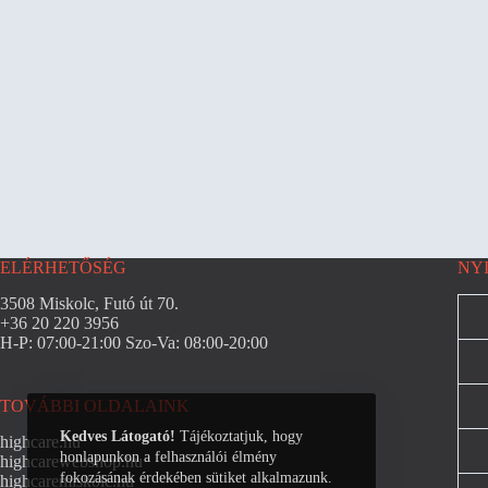
ELÉRHETŐSÉG
NY
3508 Miskolc, Futó út 70.
+36 20 220 3956
H-P: 07:00-21:00 Szo-Va: 08:00-20:00
TOVÁBBI OLDALAINK
Kedves Látogató!
Tájékoztatjuk, hogy
highcare.hu
honlapunkon a felhasználói élmény
highcarewebshop.hu
fokozásának érdekében sütiket alkalmazunk.
highcaremiskolc.hu