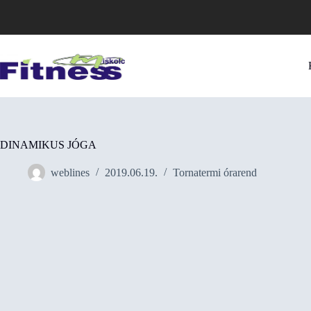
Skip
to
content
DINAMIKUS JÓGA
weblines
2019.06.19.
Tornatermi órarend