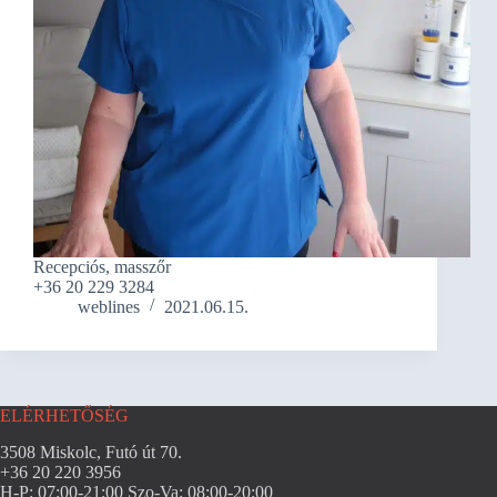
Recepciós, masszőr
+36 20 229 3284
weblines
2021.06.15.
ELÉRHETŐSÉG
3508 Miskolc, Futó út 70.
+36 20 220 3956
H-P: 07:00-21:00 Szo-Va: 08:00-20:00