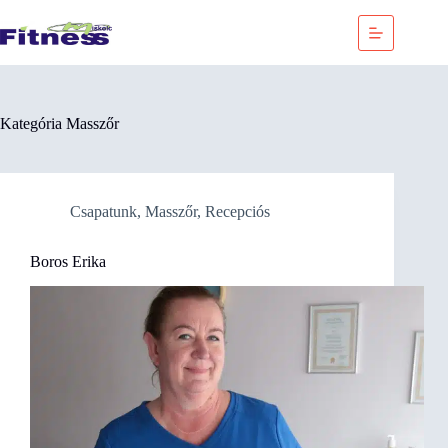
Skip
to
content
Kategória
Masszőr
Csapatunk
,
Masszőr
,
Recepciós
Boros Erika