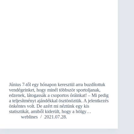
Június 7-től egy hónapon keresztül arra buzdítottuk
vendégeinket, hogy minél többször sportoljanak,
edzenek, látogassák a csoportos óráinkat! – Mi pedig
a teljesítményt ajándékkal ösztönöztük. A jelentkezés
önkéntes volt. De azért mi néztünk egy kis
statisztikát, amiből kiderült, hogy a hölgy…
weblines
2021.07.28.