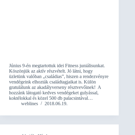
Június 9-én megtartottuk idei Fitness juniálisunkat.
Köszönjük az aktív részvételt. Jó látni, hogy
üzletünk valóban „családias”, hiszen a rendezvényre
vendégeink elhozták családtagjaikat is. Külön
gratulálunk az akadályverseny résztvevőinek! A
hozzánk látogató kedves vendégeket gulyással,
koktélokkal és közel 500 db palacsintával…
weblines
2018.06.19.