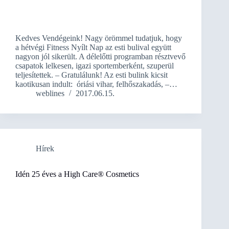
Kedves Vendégeink! Nagy örömmel tudatjuk, hogy
a hétvégi Fitness Nyílt Nap az esti bulival együtt
nagyon jól sikerült. A délelőtti programban résztvevő
csapatok lelkesen, igazi sportemberként, szuperül
teljesítettek. – Gratulálunk! Az esti bulink kicsit
kaotikusan indult: óriási vihar, felhőszakadás, –…
weblines
2017.06.15.
Hírek
Idén 25 éves a High Care® Cosmetics