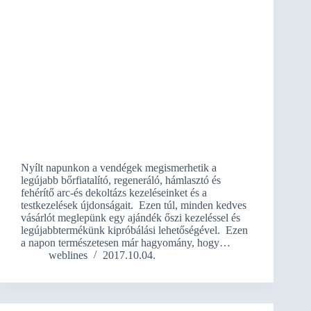
Nyílt napunkon a vendégek megismerhetik a
legújabb bőrfiatalító, regeneráló, hámlasztó és
fehérítő arc-és dekoltázs kezeléseinket és a
testkezelések újdonságait. Ezen túl, minden kedves
vásárlót meglepünk egy ajándék őszi kezeléssel és
legújabbtermékünk kipróbálási lehetőségével. Ezen
a napon természetesen már hagyomány, hogy…
weblines
2017.10.04.