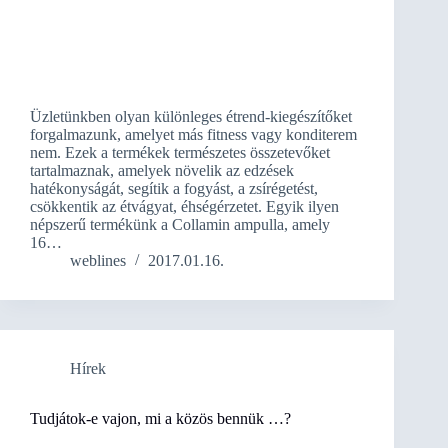
Üzletünkben olyan különleges étrend-kiegészítőket
forgalmazunk, amelyet más fitness vagy konditerem
nem. Ezek a termékek természetes összetevőket
tartalmaznak, amelyek növelik az edzések
hatékonyságát, segítik a fogyást, a zsírégetést,
csökkentik az étvágyat, éhségérzetet. Egyik ilyen
népszerű termékünk a Collamin ampulla, amely
16…
weblines
2017.01.16.
Hírek
Tudjátok-e vajon, mi a közös bennük …?