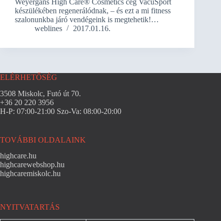
Weyergans High Care® Cosmetics cég VacuSport
készülékében regenerálódnak, – és ezt a mi fitness
szalonunkba járó vendégeink is megtehetik!…
weblines
2017.01.16.
ELÉRHETŐSÉG
3508 Miskolc, Futó út 70.
+36 20 220 3956
H-P: 07:00-21:00 Szo-Va: 08:00-20:00
TOVÁBBI OLDALAINK
highcare.hu
highcarewebshop.hu
highcaremiskolc.hu
NYITVATARTÁS