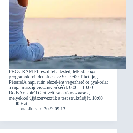
PROGRAM Ébreszd fel a tested, lelked! Jóga
programok mindenkinek. 8:30 – 9:00 Tibeti jóga
PéterrelA napi rutin részeként végezhető öt gyakorlat
a rugalmasság visszanyeréséért. 9:00 – 10:00
BodyArt spirál GertivelCsavaró mozgások,
melyekkel újjászervezzük a test struktúráját. 10:00 –
11:00 Hatha…
weblines
2023.09.13.