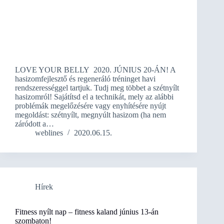
LOVE YOUR BELLY 2020. JÚNIUS 20-ÁN! A
hasizomfejlesztő és regeneráló tréninget havi
rendszerességgel tartjuk. Tudj meg többet a szétnyílt
hasizomról! Sajátítsd el a technikát, mely az alábbi
problémák megelőzésére vagy enyhítésére nyújt
megoldást: szétnyílt, megnyúlt hasizom (ha nem
záródott a…
weblines
2020.06.15.
Hírek
Fitness nyílt nap – fitness kaland június 13-án
szombaton!